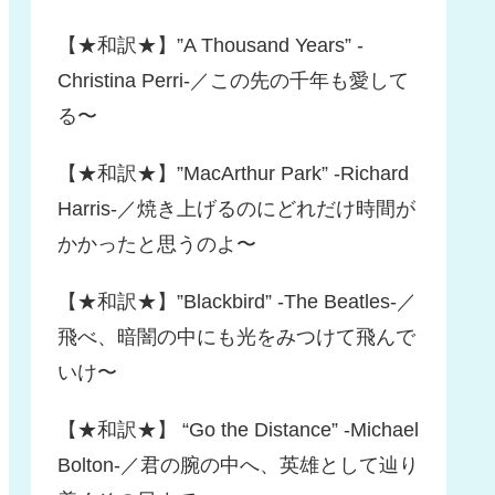
【★和訳★】”A Thousand Years” -
Christina Perri-／この先の千年も愛して
る〜
【★和訳★】”MacArthur Park” -Richard
Harris-／焼き上げるのにどれだけ時間が
かかったと思うのよ〜
【★和訳★】”Blackbird” -The Beatles-／
飛べ、暗闇の中にも光をみつけて飛んで
いけ〜
【★和訳★】 “Go the Distance” -Michael
Bolton-／君の腕の中へ、英雄として辿り