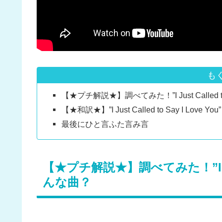
も
【★プチ解説★】調べてみた！”I Just Called to
【★和訳★】”I Just Called to Say I Love You” 
最後にひと言ふた言み言
【★プチ解説★】調べてみた！”I Just C
んな曲？