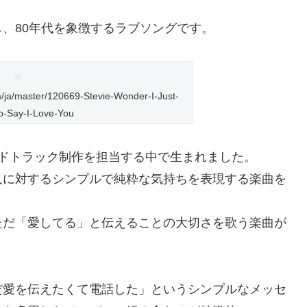
、80年代を象徴するラブソングです。
a/master/120669-Stevie-Wonder-I-Just-
o-Say-I-Love-You
サウンドトラック制作を担当する中で生まれました。
人に対するシンプルで純粋な気持ちを表現する楽曲を
ただ「愛してる」と伝えることの大切さを歌う楽曲が
だ愛を伝えたくて電話した」というシンプルなメッセ