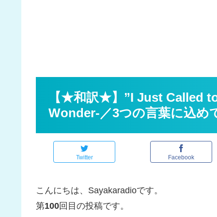
【★和訳★】”I Just Called to S
Wonder-／3つの言葉に込
Twitter
Facebook
こんにちは、Sayakaradioです。
第
100
回目の投稿です。