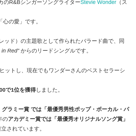
カのR&Bシンガーソングライター
Stevie Wonder
（ス
は「心の愛」です。
レッド）の主題歌として作られたバラード曲で、同
in Red”
からのリードシングルです。
大ヒットし、現在でもワンダーさんのベストセラーシ
00で1位を獲得
しました。
、
グラミー賞 では「最優秀男性ポップ・ボーカル・パ
年の
アカデミー賞では「最優秀オリジナルソング賞」
確立されています。