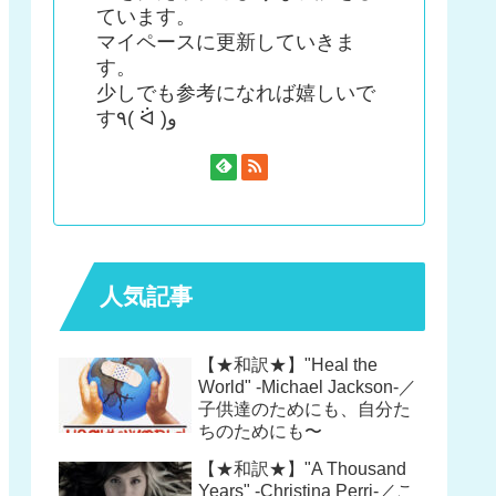
ています。
マイペースに更新していきま
す。
少しでも参考になれば嬉しいで
す٩( ᐛ )و
人気記事
【★和訳★】"Heal the
World" -Michael Jackson-／
子供達のためにも、自分た
ちのためにも〜
【★和訳★】"A Thousand
Years" -Christina Perri-／こ