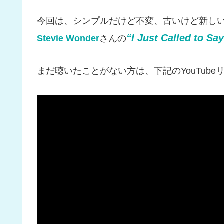
今回は、シンプルだけど不変、古いけど新し
“I Just Called to Sa
Stevie Wonder
さんの
まだ聴いたことがない方は、下記のYouTub