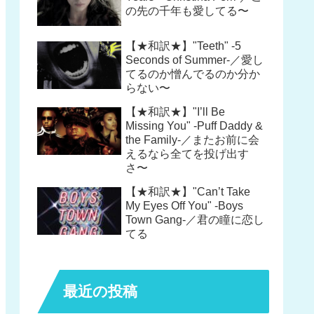
の先の千年も愛してる〜
【★和訳★】"Teeth" -5
Seconds of Summer-／愛し
てるのか憎んでるのか分か
らない〜
【★和訳★】"I’ll Be
Missing You" -Puff Daddy &
the Family-／またお前に会
えるなら全てを投げ出す
さ〜
【★和訳★】"Can’t Take
My Eyes Off You" -Boys
Town Gang-／君の瞳に恋し
てる
最近の投稿