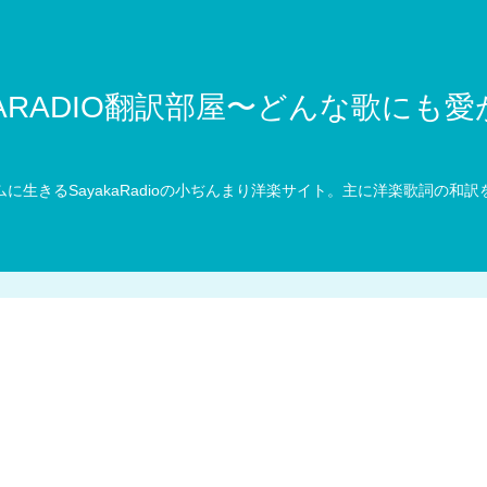
KARADIO翻訳部屋〜どんな歌にも
に生きるSayakaRadioの小ぢんまり洋楽サイト。主に洋楽歌詞の和