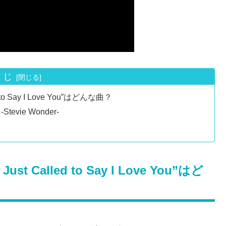
くじ
 Say I Love You”はどんな曲？
-Stevie Wonder-
alled to Say I Love You”はど