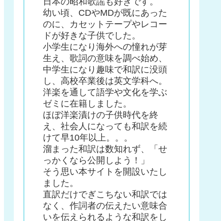
日本の昭和歌謡も好きです。
幼い頃、CDやMDが既にあった
のに、カセットテープやレコー
ドが好きな子供でした。
小学生になり海外への憧れが芽
生え、歌詞の意味を調べ始め、
中学生になり趣味で和訳に没頭
し、高校卒業後は英文学科へ。
洋楽を通して語学や文化を学ぶ
ゼミに在籍しました。
ほぼ洋楽漬けの子供時代を終
え、社会人になっても和訳を続
けて早10年以上。。。
溜まった和訳は数知れず、「せ
っかくなら公開しよう！」
そう思い本サイトを開設いたし
ました。
直訳だけでぎこちない和訳では
なく、作詞者の伝えたい意味合
いを伝えられるような和訳をし