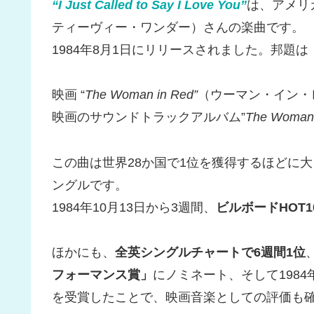
“I Just Called to Say I Love You”
は、アメリ
ティーヴィー・ワンダー）さんの楽曲です。
1984年8月1日にリリースされました。邦題
映画 “
The Woman in Red”
（ウーマン・イン・
映画のサウンドトラックアルバム”
The Woman 
この曲は世界28か国で1位を獲得するほどに
ングルです。
1984年10月13日から3週間、
ビルボードHOT1
ほかにも、
全英シングルチャートで6週間1位
フォーマンス賞」
にノミネート、そして1984
を受賞したことで、映画音楽としての評価も